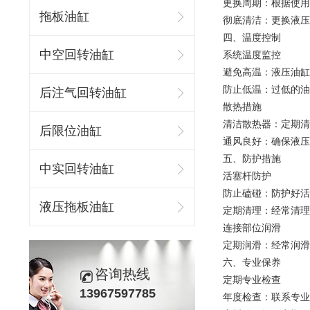
更换周期：根据使用
拖板油缸
彻底清洁：更换液压
四、温度控制
中空回转油缸
系统温度监控
避免高温：液压油缸
防止低温：过低的油
后注气回转油缸
散热措施
清洁散热器：定期清
后限位油缸
通风良好：确保液压
五、防护措施
中实回转油缸
活塞杆防护
防止磕碰：防护好活
液压拖板油缸
定期清理：经常清理
连接部位润滑
定期润滑：经常润滑
六、专业保养
咨询热线
定期专业检查
13967597785
年度检查：联系专业