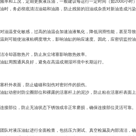
频率和工况，定期更换液压油，一般建议每运行一定时间（如2000小时
油时，务必彻底清洁油箱和油路，防止残留的旧油或杂质对新油造成污染
对油温变化敏感，过高的油温会加速油液氧化，降低润滑性能，甚至导致
温则可能使油液粘稠度增大，影响油缸的响应速度。因此，应密切监控油
洁冷却器散热片，防止灰尘堵塞影响散热效率。
油缸周围通风良好，避免在高温或潮湿环境中长期运行。
塞杆外表面，防止磕碰和划伤对密封件的损伤。
油缸动密封防尘圈部位和裸露的活塞杆上的泥沙，防止粘在活塞杆表面上
连接部位，防止无油状态下锈蚀或非正常磨损，确保连接部位灵活可靠。
团队对液压油缸进行全面检查，包括压力测试、真空检漏及内部清洁，确