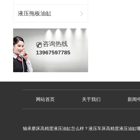
液压拖板油缸
咨询热线
13967597785
网站首页
关于我们
新闻
轴承磨床高精度液压油缸怎么样？液压车床高精度液压油缸哪