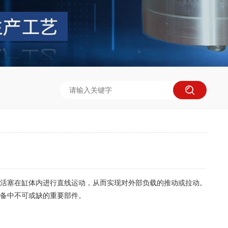
活塞在缸体内进行直线运动，从而实现对外部负载的推动或拉动。
备中不可或缺的重要部件。