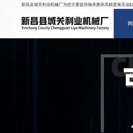
新昌县城关利业机械厂为您主要提供
轴承磨床高精度液压油
网