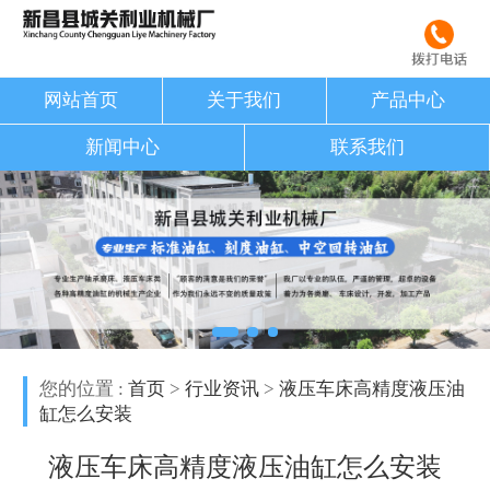
网站首页
关于我们
产品中心
新闻中心
联系我们
您的位置 :
首页
>
行业资讯
>
液压车床高精度液压油
缸怎么安装
液压车床高精度液压油缸怎么安装