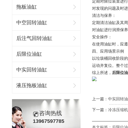
定期对限位装置进行
拖板油缸
对发现的问题及时进
清洁与保养：
中空回转油缸
定期清洁油缸及其周
对油缸进行润滑保养
安全操作：
后注气回转油缸
在使用油缸时，应遵
四、应用场景示例
后限位油缸
以垃圾桶回收阶段的
运动并复位。整个过
中实回转油缸
综上所述，
后限位油
液压拖板油缸
上一篇：
中实回转油
下一篇：
冷冻压缩机
咨询热线
13967597785
本文标签：
后限位油