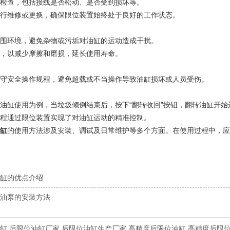
检查，包括接线是否松动、是否受到损坏等。
行维修或更换，确保限位装置始终处于良好的工作状态。
围环境，避免杂物或污垢对油缸的运动造成干扰。
，以减少摩擦和磨损，延长使用寿命。
守安全操作规程，避免超载或不当操作导致油缸损坏或人员受伤。
油缸使用为例，当垃圾倾倒结束后，按下“翻转收回”按钮，翻转油缸开
程通过限位装置实现了对油缸运动的精准控制。
缸
的使用方法涉及安装、调试及日常维护等多个方面。在使用过程中，应
缸的优点介绍
油泵的安装方法
缸
,
后限位油缸厂家
,
后限位油缸生产厂家
,
高精度后限位油缸
,
高精度后限